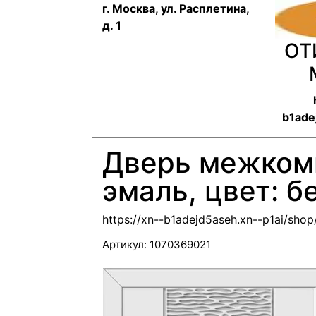
г. Москва, ул. Расплетина,
д. 1
ОТ
b1ade
Дверь межком
эмаль, цвет: б
https://xn--b1adejd5aseh.xn--p1ai/shop
Артикул:
1070369021