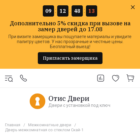
09
12
48
13
Дополнительно 5% скидка при вызове на
замер дверей до 17.08
При визите замерщика вы пощупаете материалы и увидите
палитру цветов. У нас прозрачные и честные цены.
Бесплатный выезд!
Пригласить замерщика
Отис Двери
Двери с установкой под ключ
Главная
/
Межкомнатные двери
/
Дверь межкомнатная со стеклом Скай-1